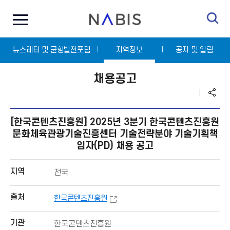
전
N
체
A
메
B
뉴
I
닫
S
뉴스레터 및 균형발전포럼
기
지역정보
공지 및 알림
채용공고
[한국콘텐츠진흥원] 2025년 3분기 한국콘텐츠진흥원
문화체육관광기술진흥센터 기술전략분야 기술기획책
임자(PD) 채용 공고
지역
전국
출처
한국콘텐츠진흥원
기관
한국콘텐츠진흥원