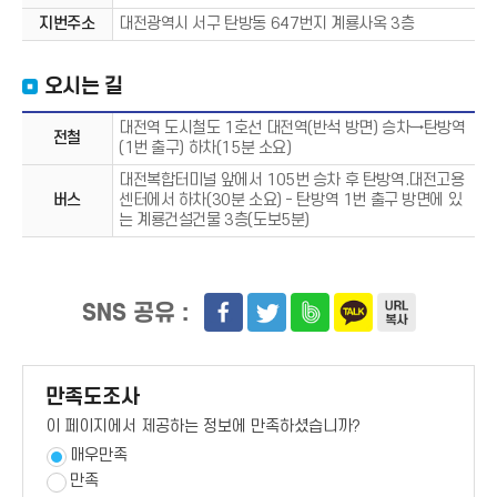
지번주소
대전광역시 서구 탄방동 647번지 계룡사옥 3층
오시는 길
대전역 도시철도 1호선 대전역(반석 방면) 승차→탄방역
전철
(1번 출구) 하차(15분 소요)
대전복합터미널 앞에서 105번 승차 후 탄방역.대전고용
버스
센터에서 하차(30분 소요) - 탄방역 1번 출구 방면에 있
는 계룡건설건물 3층(도보5분)
SNS 공유 :
만족도조사
이 페이지에서 제공하는 정보에 만족하셨습니까?
매우만족
만족