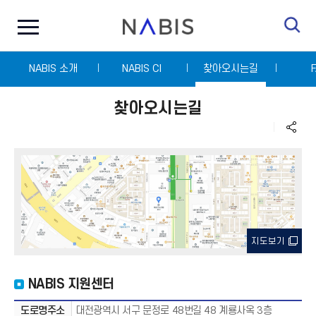
전
N
체
A
메
B
뉴
I
닫
S
NABIS 소개
기
NABIS CI
찾아오시는길
찾아오시는길
지도보기
NABIS 지원센터
도로명주소
대전광역시 서구 문정로 48번길 48 계룡사옥 3층