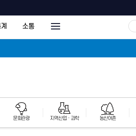
전
통계
소통
체
메
뉴
닫
기
문화관광
지역산업ㆍ과학
농산어촌