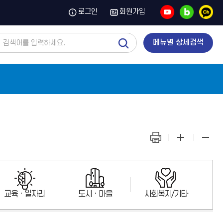
유
블
카
로그인
회원가입
튜
로
카
브
그
오
톡
채
통
메뉴별 상세검색
널
합
검
색
화
화
화
면
면
면
출
확
축
력
대
소
교육ㆍ일자리
도시ㆍ마을
사회복지/기타