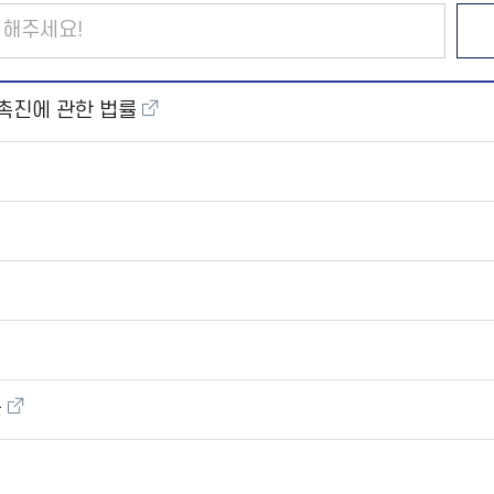
촉진에 관한 법률
률