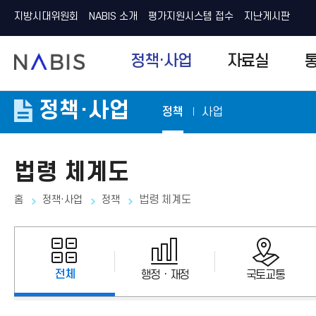
지방시대위원회
NABIS 소개
평가지원시스템 접수
지난게시판
N
정책·사업
자료실
A
B
I
S
정책·사업
정책
사업
법령 체계도
홈
정책·사업
정책
법령 체계도
전체
행정ㆍ재정
국토교통