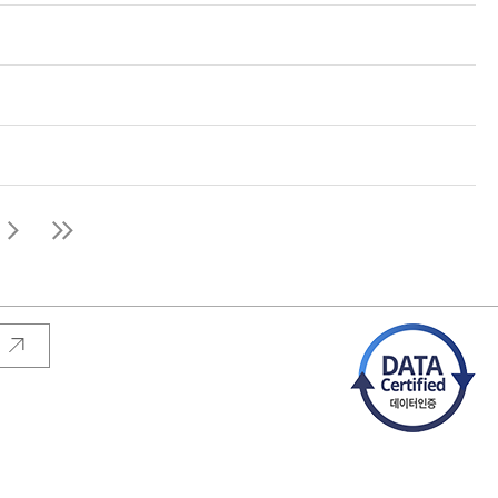
새
창
으
로
이
동