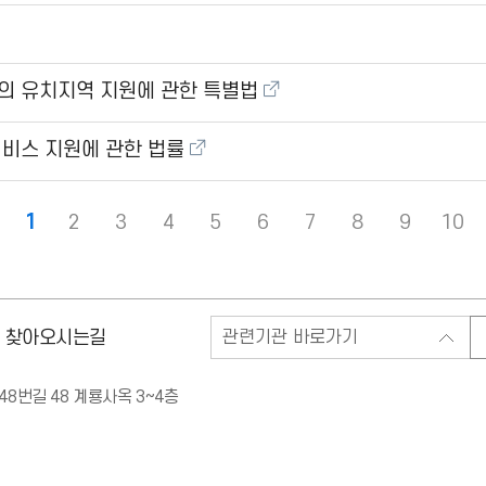
 유치지역 지원에 관한 특별법
비스 지원에 관한 법률
1
2
3
4
5
6
7
8
9
10
관
찾아오시는길
련
기
관
바
번길 48 계룡사옥 3~4층
로
가
기