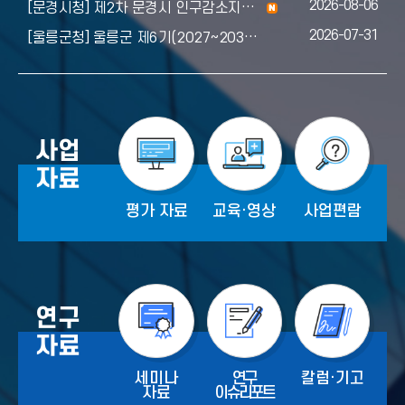
w
2026-08-06
n
[문경시청] 제2차 문경시 인구감소지역대응 기본계획(안) 주민의견청취 공고
e
w
2026-07-31
[울릉군청] 울릉군 제6기(2027~2030) 지역사회보장계획(안) 공고
사업
자료
평가 자료
교육·영상
사업편람
연구
자료
세미나
연구
칼럼·기고
자료
이슈리포트