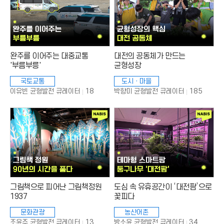
완주를 이어주는 대중교통
대전의 공동체가 만드는
'부름부릉'
균형성장
국토교통
도시ㆍ마을
조
조
18
185
이유빈 균형발전 큐레이터
박향미 균형발전 큐레이터
회
회
수
수
:
:
그림책으로 피어난 그림책정원
도심 속 유휴공간이 ‘대전팜’으로
1937
꽃피다
문화관광
농산어촌
조
조
13
34
조윤주 균형발전 큐레이터
방소윤 균형발전 큐레이터