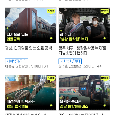
회
회
수
수
:
:
평창, 디지털로 잇는 의료 공백
광주 서구, ‘생활밀착형 복지’로
지방소멸에 답하다.
사회복지/기타
사회복지/기타
조
조
31
44
이정규 균형발전 큐레이터
최주호 균형발전 큐레이터
회
회
수
수
:
: