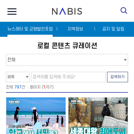
전
N
체
A
메
B
뉴
I
닫
S
뉴스레터 및 균형발전포럼
기
지역정보
공지 및 알림
로컬 콘텐츠 큐레이션
탭
메
뉴
선
택
검
검
검색하기
색
색
타
어
입
입
전체
797
건
페이지 (
1
/67)
선
력
택