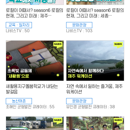
로컬이 어때서? season6 로컬의
로컬이 어때서? season6 로컬의
현재, 그리고 미래 : 제주
현재, 그리고 미래 : 세종
함께온제주편
한글문화도시편
교육ㆍ일자리
문화관광
조
조
50
103
나비스TV
나비스TV
회
회
수
수
:
:
새활용지구돌봄학교가 내딛는
자연 속에서 일하는 즐거움, 제주
발걸음
워케이션
농산어촌
문화관광
조
조
55
38
조해인 균형발전 큐레이터
유인경 균형발전 큐레이터
회
회
수
수
:
: