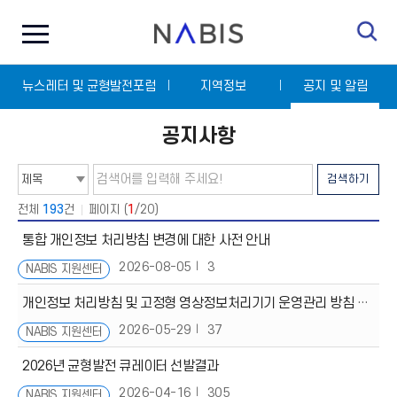
전
N
체
A
메
B
뉴
I
닫
S
뉴스레터 및 균형발전포럼
기
지역정보
공지 및 알림
공지사항
검
검
검색하기
색
색
타
어
입
입
전체
193
건
페이지 (
1
/20)
선
력
택
통합 개인정보 처리방침 변경에 대한 사전 안내
2026-08-05
3
NABIS 지원센터
개인정보 처리방침 및 고정형 영상정보처리기기 운영관리 방침 변경에 대한 사전 안내
2026-05-29
37
NABIS 지원센터
2026년 균형발전 큐레이터 선발결과
2026-04-16
305
NABIS 지원센터